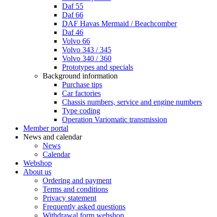
Daf 55
Daf 66
DAF Havas Mermaid / Beachcomber
Daf 46
Volvo 66
Volvo 343 / 345
Volvo 340 / 360
Prototypes and specials
Background information
Purchase tips
Car factories
Chassis numbers, service and engine numbers
Type coding
Operation Variomatic transmission
Member portal
News and calendar
News
Calendar
Webshop
About us
Ordering and payment
Terms and conditions
Privacy statement
Frequently asked questions
Withdrawal form webshop