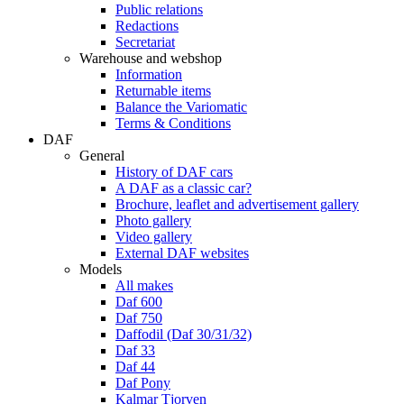
Public relations
Redactions
Secretariat
Warehouse and webshop
Information
Returnable items
Balance the Variomatic
Terms & Conditions
DAF
General
History of DAF cars
A DAF as a classic car?
Brochure, leaflet and advertisement gallery
Photo gallery
Video gallery
External DAF websites
Models
All makes
Daf 600
Daf 750
Daffodil (Daf 30/31/32)
Daf 33
Daf 44
Daf Pony
Kalmar Tjorven