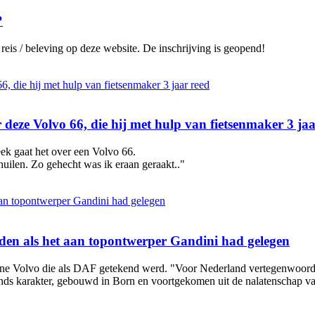
?
reis / beleving op deze website. De inschrijving is geopend!
deze Volvo 66, die hij met hulp van fietsenmaker 3 jaa
ek gaat het over een Volvo 66.
huilen. Zo gehecht was ik eraan geraakt.."
den als het aan topontwerper Gandini had gelegen
leine Volvo die als DAF getekend werd. "Voor Nederland vertegenwoordi
ands karakter, gebouwd in Born en voortgekomen uit de nalatenschap v