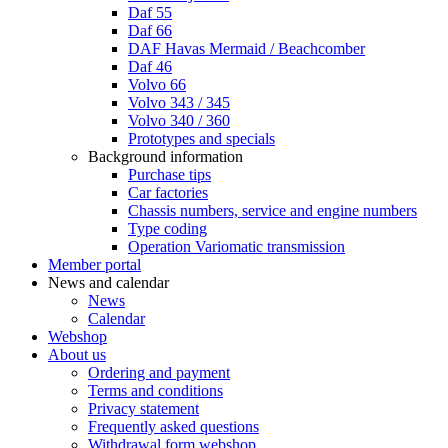
Daf 55
Daf 66
DAF Havas Mermaid / Beachcomber
Daf 46
Volvo 66
Volvo 343 / 345
Volvo 340 / 360
Prototypes and specials
Background information
Purchase tips
Car factories
Chassis numbers, service and engine numbers
Type coding
Operation Variomatic transmission
Member portal
News and calendar
News
Calendar
Webshop
About us
Ordering and payment
Terms and conditions
Privacy statement
Frequently asked questions
Withdrawal form webshop