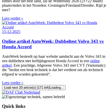
edities door het hele land, zal de Winterrally 2026 (21+22 maart)
plaatsvinden in het Noorden: Groningen/Friesland/Drenthe. Rijd je
mee?
Lees verder »
15-12-2025
Online artikel AutoWeek: Dubbeltest Volvo 343 vs
Honda Accord
AutoWeek besteedt op haar website aandacht aan de Volvo 343 in
een dubbeltest met leeftijdsgenoot Honda Accord in een
online
artikel
. Een prachtige, felgroene Volvo 343 met CVT (Variomatic)
die "beslist een brok techniek is dat het verdient om als technisch
erfgoed te worden gekoesterd".
Lees verder »
Load next 20 article(s) (171 left)
Loading...
Quick links