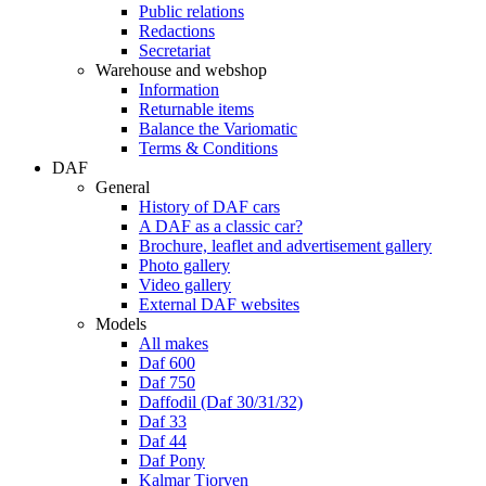
Public relations
Redactions
Secretariat
Warehouse and webshop
Information
Returnable items
Balance the Variomatic
Terms & Conditions
DAF
General
History of DAF cars
A DAF as a classic car?
Brochure, leaflet and advertisement gallery
Photo gallery
Video gallery
External DAF websites
Models
All makes
Daf 600
Daf 750
Daffodil (Daf 30/31/32)
Daf 33
Daf 44
Daf Pony
Kalmar Tjorven