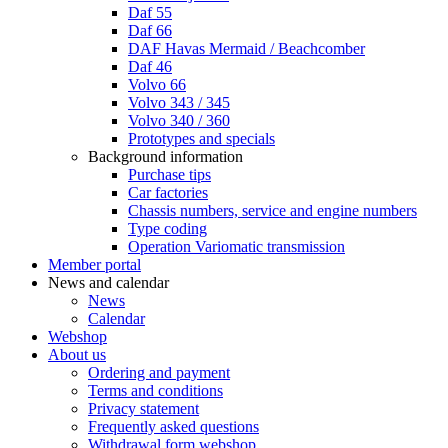
Daf 55
Daf 66
DAF Havas Mermaid / Beachcomber
Daf 46
Volvo 66
Volvo 343 / 345
Volvo 340 / 360
Prototypes and specials
Background information
Purchase tips
Car factories
Chassis numbers, service and engine numbers
Type coding
Operation Variomatic transmission
Member portal
News and calendar
News
Calendar
Webshop
About us
Ordering and payment
Terms and conditions
Privacy statement
Frequently asked questions
Withdrawal form webshop