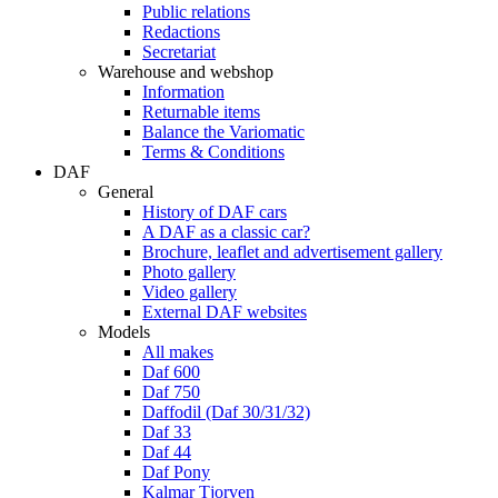
Public relations
Redactions
Secretariat
Warehouse and webshop
Information
Returnable items
Balance the Variomatic
Terms & Conditions
DAF
General
History of DAF cars
A DAF as a classic car?
Brochure, leaflet and advertisement gallery
Photo gallery
Video gallery
External DAF websites
Models
All makes
Daf 600
Daf 750
Daffodil (Daf 30/31/32)
Daf 33
Daf 44
Daf Pony
Kalmar Tjorven