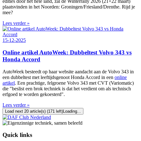
edities door het hele land, zal de Winterrally 2026 (21+22 maart)
plaatsvinden in het Noorden: Groningen/Friesland/Drenthe. Rijd je
mee?
Lees verder »
15-12-2025
Online artikel AutoWeek: Dubbeltest Volvo 343 vs
Honda Accord
AutoWeek besteedt op haar website aandacht aan de Volvo 343 in
een dubbeltest met leeftijdsgenoot Honda Accord in een
online
artikel
. Een prachtige, felgroene Volvo 343 met CVT (Variomatic)
die "beslist een brok techniek is dat het verdient om als technisch
erfgoed te worden gekoesterd".
Lees verder »
Load next 20 article(s) (171 left)
Loading...
Quick links