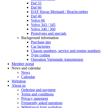
Daf 55
Daf 66
DAF Havas Mermaid / Beachcomber
Daf 46
Volvo 66
Volvo 343 / 345
Volvo 340 / 360
Prototypes and specials
Background information
Purchase tips
Car factories
Chassis numbers, service and engine numbers
Type coding
Operation Variomatic transmission
Member portal
News and calendar
News
Calendar
Webshop
About us
Ordering and payment
Terms and conditions
Privacy statement
Frequently asked questions
Withdrawal form webshop