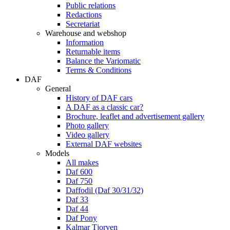
Public relations
Redactions
Secretariat
Warehouse and webshop
Information
Returnable items
Balance the Variomatic
Terms & Conditions
DAF
General
History of DAF cars
A DAF as a classic car?
Brochure, leaflet and advertisement gallery
Photo gallery
Video gallery
External DAF websites
Models
All makes
Daf 600
Daf 750
Daffodil (Daf 30/31/32)
Daf 33
Daf 44
Daf Pony
Kalmar Tjorven