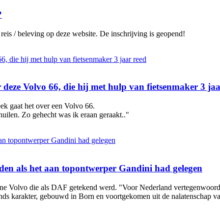
?
reis / beleving op deze website. De inschrijving is geopend!
deze Volvo 66, die hij met hulp van fietsenmaker 3 jaa
ek gaat het over een Volvo 66.
huilen. Zo gehecht was ik eraan geraakt.."
den als het aan topontwerper Gandini had gelegen
leine Volvo die als DAF getekend werd. "Voor Nederland vertegenwoordi
ands karakter, gebouwd in Born en voortgekomen uit de nalatenschap v