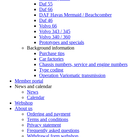
Daf 55
Daf 66
DAF Havas Mermaid / Beachcomber
Daf 46
Volvo 66
Volvo 343 / 345
Volvo 340 / 360
Prototypes and specials
Background information
Purchase tips
Car factories
Chassis numbers, service and engine numbers
Type coding
Operation Variomatic transmission
Member portal
News and calendar
News
Calendar
Webshop
About us
Ordering and payment
Terms and conditions
Privacy statement
Frequently asked questions
Withdrawal form webshop