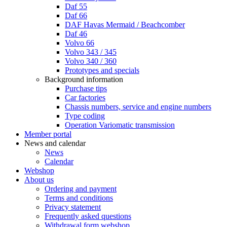
Daf 55
Daf 66
DAF Havas Mermaid / Beachcomber
Daf 46
Volvo 66
Volvo 343 / 345
Volvo 340 / 360
Prototypes and specials
Background information
Purchase tips
Car factories
Chassis numbers, service and engine numbers
Type coding
Operation Variomatic transmission
Member portal
News and calendar
News
Calendar
Webshop
About us
Ordering and payment
Terms and conditions
Privacy statement
Frequently asked questions
Withdrawal form webshop