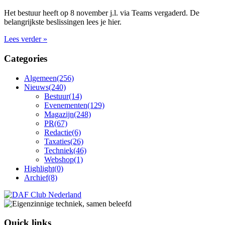
Het bestuur heeft op 8 november j.l. via Teams vergaderd. De
belangrijkste beslissingen lees je hier.
Lees verder »
Categories
Algemeen
(256)
Nieuws
(240)
Bestuur
(14)
Evenementen
(129)
Magazijn
(248)
PR
(67)
Redactie
(6)
Taxaties
(26)
Techniek
(46)
Webshop
(1)
Highlight
(0)
Archief
(8)
Quick links