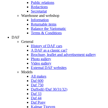
Public relations
Redactions
Secretariat
Warehouse and webshop
Information
Returnable items
Balance the Variomatic
Terms & Conditions
DAF
General
History of DAF cars
A DAF as a classic car?
Brochure, leaflet and advertisement gallery
Photo gallery
Video gallery
External DAF websites
Models
All makes
Daf 600
Daf 750
Daffodil (Daf 30/31/32)
Daf 33
Daf 44
Daf Pony
Kalmar Tjorven