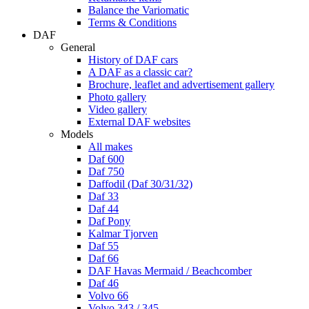
Balance the Variomatic
Terms & Conditions
DAF
General
History of DAF cars
A DAF as a classic car?
Brochure, leaflet and advertisement gallery
Photo gallery
Video gallery
External DAF websites
Models
All makes
Daf 600
Daf 750
Daffodil (Daf 30/31/32)
Daf 33
Daf 44
Daf Pony
Kalmar Tjorven
Daf 55
Daf 66
DAF Havas Mermaid / Beachcomber
Daf 46
Volvo 66
Volvo 343 / 345