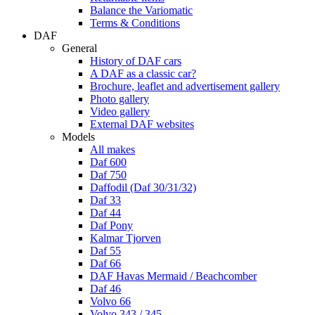
Balance the Variomatic
Terms & Conditions
DAF
General
History of DAF cars
A DAF as a classic car?
Brochure, leaflet and advertisement gallery
Photo gallery
Video gallery
External DAF websites
Models
All makes
Daf 600
Daf 750
Daffodil (Daf 30/31/32)
Daf 33
Daf 44
Daf Pony
Kalmar Tjorven
Daf 55
Daf 66
DAF Havas Mermaid / Beachcomber
Daf 46
Volvo 66
Volvo 343 / 345