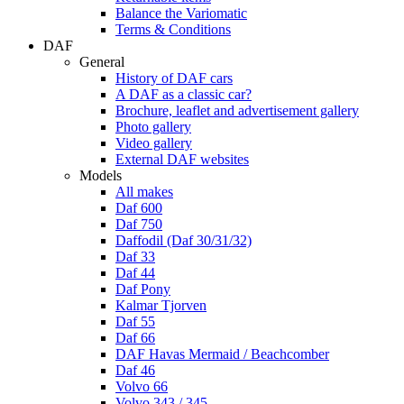
Balance the Variomatic
Terms & Conditions
DAF
General
History of DAF cars
A DAF as a classic car?
Brochure, leaflet and advertisement gallery
Photo gallery
Video gallery
External DAF websites
Models
All makes
Daf 600
Daf 750
Daffodil (Daf 30/31/32)
Daf 33
Daf 44
Daf Pony
Kalmar Tjorven
Daf 55
Daf 66
DAF Havas Mermaid / Beachcomber
Daf 46
Volvo 66
Volvo 343 / 345