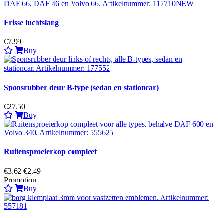
Frisse luchtslang
€7.99
Buy
Sponsrubber deur B-type (sedan en stationcar)
€27.50
Buy
Ruitensproeierkop compleet
€3.62
€2.49
Promotion
Buy