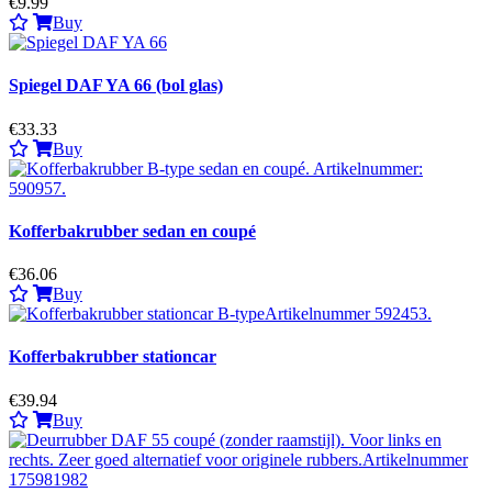
€9.99
Buy
Spiegel DAF YA 66 (bol glas)
€33.33
Buy
Kofferbakrubber sedan en coupé
€36.06
Buy
Kofferbakrubber stationcar
€39.94
Buy