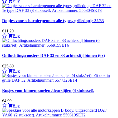
Buy
Dopjes voor scharnierpennen alle types, grilledopje 32/33
€11.29
Buy
Ontluchtingsroosters DAF 32 en 33 achterstijl binnen (6x)
€25.80
Buy
Busjes voor binnenpanelen /deurstijlen (4 stuks/set).
€4.99
Buy