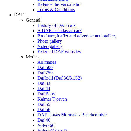
Balance the Variomatic
Terms & Conditions
DAF
General
History of DAF cars
A DAF as a classic car?
Brochure, leaflet and advertisement gallery
Photo gallery
Video gallery
External DAF websites
Models
All makes
Daf 600
Daf 750
Daffodil (Daf 30/31/32)
Daf 33
Daf 44
Daf Pony
Kalmar Tjorven
Daf 55
Daf 66
DAF Havas Mermaid / Beachcomber
Daf 46
Volvo 66
Volvo 343 / 345