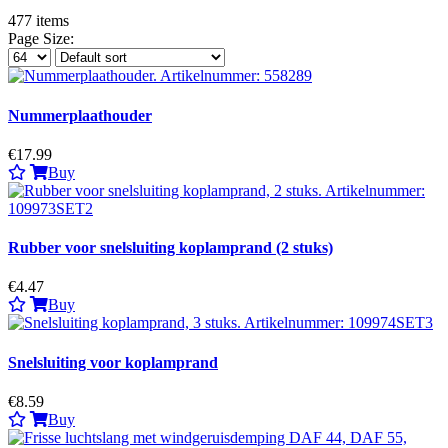
477
items
Page Size:
Nummerplaathouder
€17.99
Buy
Rubber voor snelsluiting koplamprand (2 stuks)
€4.47
Buy
Snelsluiting voor koplamprand
€8.59
Buy