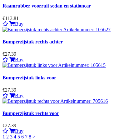
Raamrubber voorruit sedan en stationcar
€113.81
Buy
Bumperzijstuk rechts achter
€27.39
Buy
Bumperzijstuk links voor
€27.39
Buy
Bumperzijstuk rechts voor
€27.39
Buy
1
2
3
4
5
6
7
8
>