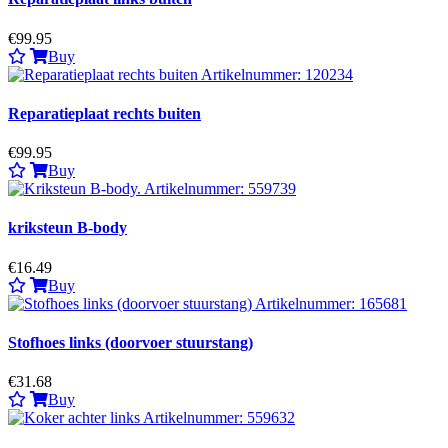
€99.95
Buy
Reparatieplaat rechts buiten
€99.95
Buy
kriksteun B-body
€16.49
Buy
Stofhoes links (doorvoer stuurstang)
€31.68
Buy