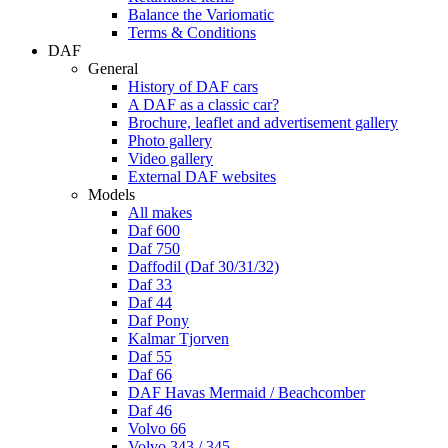
Balance the Variomatic
Terms & Conditions
DAF
General
History of DAF cars
A DAF as a classic car?
Brochure, leaflet and advertisement gallery
Photo gallery
Video gallery
External DAF websites
Models
All makes
Daf 600
Daf 750
Daffodil (Daf 30/31/32)
Daf 33
Daf 44
Daf Pony
Kalmar Tjorven
Daf 55
Daf 66
DAF Havas Mermaid / Beachcomber
Daf 46
Volvo 66
Volvo 343 / 345