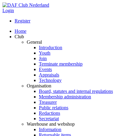
Login
Register
Home
Club
General
Introduction
Youth
Join
Terminate membership
Events
Appraisals
Technology
Organisation
Board, statutes and internal regulations
Membership administration
Treasurer
Public relations
Redactions
Secretariat
Warehouse and webshop
Information
Returnable items