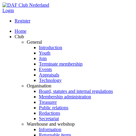
Login
Register
Home
Club
General
Introduction
Youth
Join
Terminate membership
Events
Appraisals
Technology
Organisation
Board, statutes and internal regulations
Membership administration
Treasurer
Public relations
Redactions
Secretariat
Warehouse and webshop
Information
Returnable items