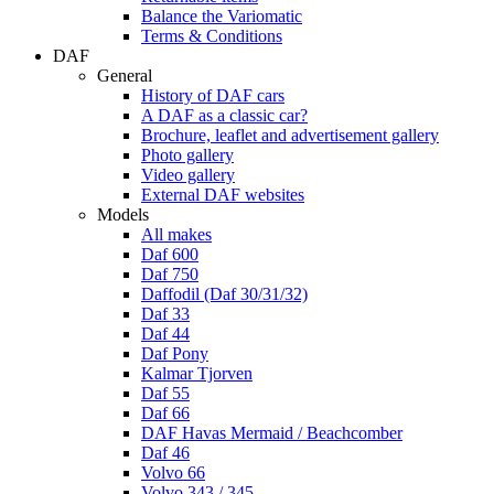
Balance the Variomatic
Terms & Conditions
DAF
General
History of DAF cars
A DAF as a classic car?
Brochure, leaflet and advertisement gallery
Photo gallery
Video gallery
External DAF websites
Models
All makes
Daf 600
Daf 750
Daffodil (Daf 30/31/32)
Daf 33
Daf 44
Daf Pony
Kalmar Tjorven
Daf 55
Daf 66
DAF Havas Mermaid / Beachcomber
Daf 46
Volvo 66
Volvo 343 / 345