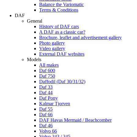
Balance the Variomatic
Terms & Conditions
DAF
General
History of DAF cars
A DAF as a classic car?
Brochure, leaflet and advertisement gallery
Photo gallery
Video gallery
External DAF websites
Models
All makes
Daf 600
Daf 750
Daffodil (Daf 30/31/32)
Daf 33
Daf 44
Daf Pony
Kalmar Tjorven
Daf 55
Daf 66
DAF Havas Mermaid / Beachcomber
Daf 46
Volvo 66
Volvo 343 / 345