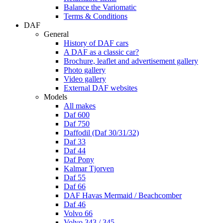
Balance the Variomatic
Terms & Conditions
DAF
General
History of DAF cars
A DAF as a classic car?
Brochure, leaflet and advertisement gallery
Photo gallery
Video gallery
External DAF websites
Models
All makes
Daf 600
Daf 750
Daffodil (Daf 30/31/32)
Daf 33
Daf 44
Daf Pony
Kalmar Tjorven
Daf 55
Daf 66
DAF Havas Mermaid / Beachcomber
Daf 46
Volvo 66
Volvo 343 / 345