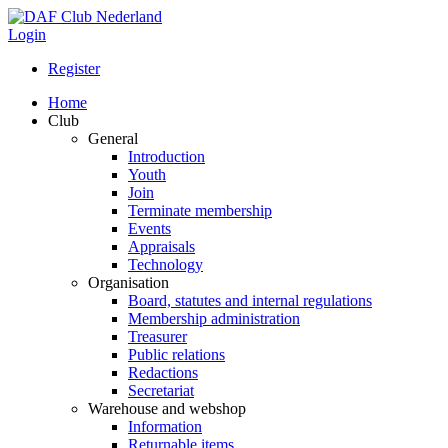
Login
Register
Home
Club
General
Introduction
Youth
Join
Terminate membership
Events
Appraisals
Technology
Organisation
Board, statutes and internal regulations
Membership administration
Treasurer
Public relations
Redactions
Secretariat
Warehouse and webshop
Information
Returnable items