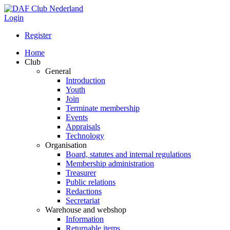
Login
Register
Home
Club
General
Introduction
Youth
Join
Terminate membership
Events
Appraisals
Technology
Organisation
Board, statutes and internal regulations
Membership administration
Treasurer
Public relations
Redactions
Secretariat
Warehouse and webshop
Information
Returnable items