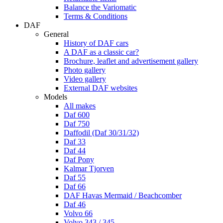
Balance the Variomatic
Terms & Conditions
DAF
General
History of DAF cars
A DAF as a classic car?
Brochure, leaflet and advertisement gallery
Photo gallery
Video gallery
External DAF websites
Models
All makes
Daf 600
Daf 750
Daffodil (Daf 30/31/32)
Daf 33
Daf 44
Daf Pony
Kalmar Tjorven
Daf 55
Daf 66
DAF Havas Mermaid / Beachcomber
Daf 46
Volvo 66
Volvo 343 / 345