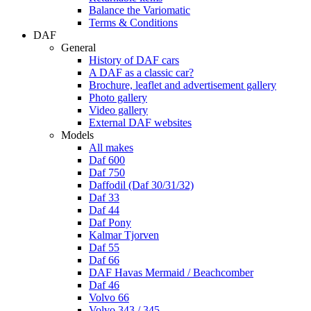
Balance the Variomatic
Terms & Conditions
DAF
General
History of DAF cars
A DAF as a classic car?
Brochure, leaflet and advertisement gallery
Photo gallery
Video gallery
External DAF websites
Models
All makes
Daf 600
Daf 750
Daffodil (Daf 30/31/32)
Daf 33
Daf 44
Daf Pony
Kalmar Tjorven
Daf 55
Daf 66
DAF Havas Mermaid / Beachcomber
Daf 46
Volvo 66
Volvo 343 / 345