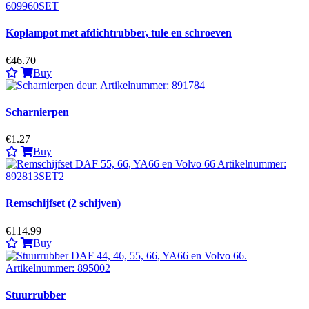
Koplampot met afdichtrubber, tule en schroeven
€46.70
Buy
Scharnierpen
€1.27
Buy
Remschijfset (2 schijven)
€114.99
Buy
Stuurrubber