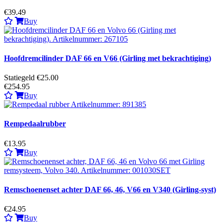
€39.49
Buy
Hoofdremcilinder DAF 66 en V66 (Girling met bekrachtiging)
Statiegeld €25.00
€254.95
Buy
Rempedaalrubber
€13.95
Buy
Remschoenenset achter DAF 66, 46, V66 en V340 (Girling-syst)
€24.95
Buy