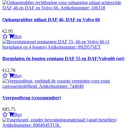
Ophangrubber uitlaat DAF 46, DAF en Volvo 66
€2.95
Buy
Borgplaten én bouten remtang DAF 55 en DAF/Volvo66 (set)
€12.78
Buy
Veerpootbrug (crossmember)
€85.75
Buy