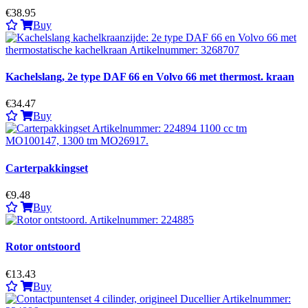
€38.95
Buy
Kachelslang, 2e type DAF 66 en Volvo 66 met thermost. kraan
€34.47
Buy
Carterpakkingset
€9.48
Buy
Rotor ontstoord
€13.43
Buy