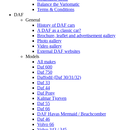
Balance the Variomatic
Terms & Conditions
DAF
General
History of DAF cars
A DAF as a classic car?
Brochure, leaflet and advertisement gallery
Photo gallery
Video gallery
External DAF websites
Models
All makes
Daf 600
Daf 750
Daffodil (Daf 30/31/32)
Daf 33
Daf 44
Daf Pony
Kalmar Tjorven
Daf 55
Daf 66
DAF Havas Mermaid / Beachcomber
Daf 46
Volvo 66
Volvo 343 / 345