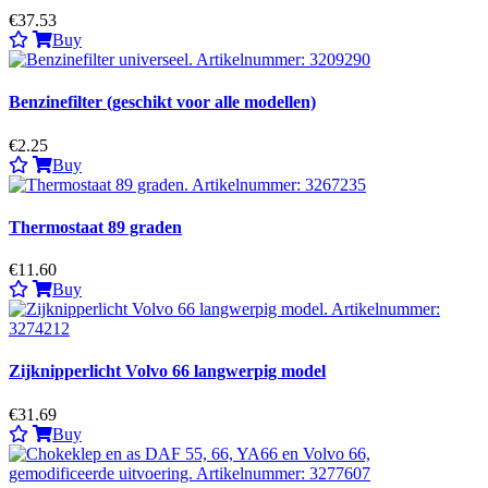
€37.53
Buy
Benzinefilter (geschikt voor alle modellen)
€2.25
Buy
Thermostaat 89 graden
€11.60
Buy
Zijknipperlicht Volvo 66 langwerpig model
€31.69
Buy