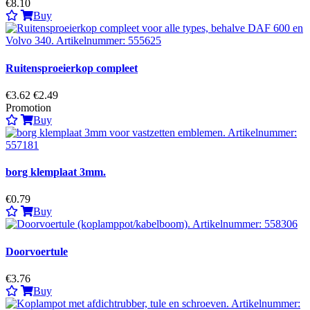
€8.10
Buy
Ruitensproeierkop compleet
€3.62
€2.49
Promotion
Buy
borg klemplaat 3mm.
€0.79
Buy
Doorvoertule
€3.76
Buy