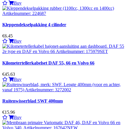
Buy
Kleppendekselpakking 4 cilinder
€6.45
Buy
Kilometertellerkabelset DAF 55, 66 en Volvo 66
€45.63
Buy
Ruitenwisserblad SWF 400mm
€15.96
Buy