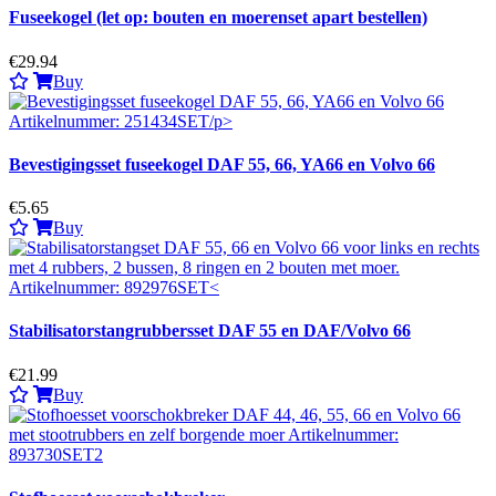
Fuseekogel (let op: bouten en moerenset apart bestellen)
€29.94
Buy
Bevestigingsset fuseekogel DAF 55, 66, YA66 en Volvo 66
€5.65
Buy
Stabilisatorstangrubbersset DAF 55 en DAF/Volvo 66
€21.99
Buy