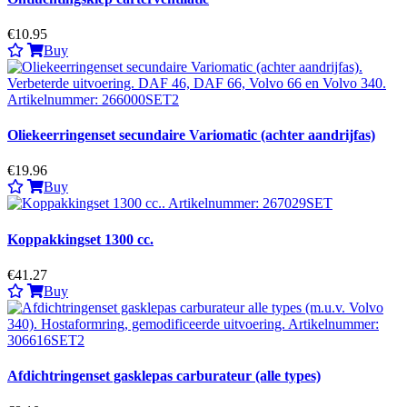
€10.95
Buy
Oliekeerringenset secundaire Variomatic (achter aandrijfas)
€19.96
Buy
Koppakkingset 1300 cc.
€41.27
Buy
Afdichtringenset gasklepas carburateur (alle types)