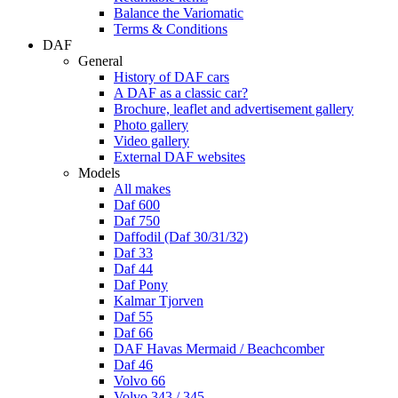
Balance the Variomatic
Terms & Conditions
DAF
General
History of DAF cars
A DAF as a classic car?
Brochure, leaflet and advertisement gallery
Photo gallery
Video gallery
External DAF websites
Models
All makes
Daf 600
Daf 750
Daffodil (Daf 30/31/32)
Daf 33
Daf 44
Daf Pony
Kalmar Tjorven
Daf 55
Daf 66
DAF Havas Mermaid / Beachcomber
Daf 46
Volvo 66
Volvo 343 / 345