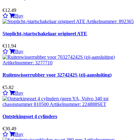
€12.49
Buy
Stoplicht-/startschakelaar origineel ATE
€11.94
Buy
Ruitenwisserrubber voor 3274242S (zij-aansluiting)
€5.82
Buy
Ontstekingsset 4 cylinders
€30.49
Buy