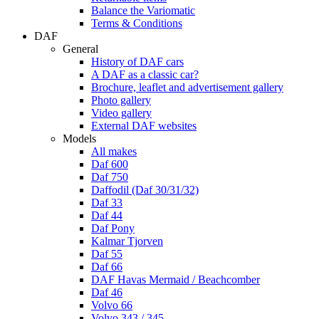
Balance the Variomatic
Terms & Conditions
DAF
General
History of DAF cars
A DAF as a classic car?
Brochure, leaflet and advertisement gallery
Photo gallery
Video gallery
External DAF websites
Models
All makes
Daf 600
Daf 750
Daffodil (Daf 30/31/32)
Daf 33
Daf 44
Daf Pony
Kalmar Tjorven
Daf 55
Daf 66
DAF Havas Mermaid / Beachcomber
Daf 46
Volvo 66
Volvo 343 / 345