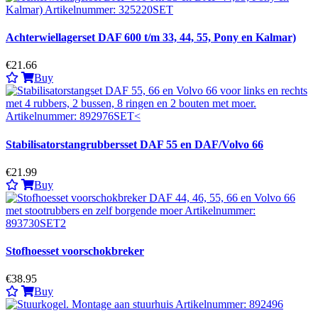
Achterwiellagerset DAF 600 t/m 33, 44, 55, Pony en Kalmar)
€21.66
Buy
Stabilisatorstangrubbersset DAF 55 en DAF/Volvo 66
€21.99
Buy
Stofhoesset voorschokbreker
€38.95
Buy