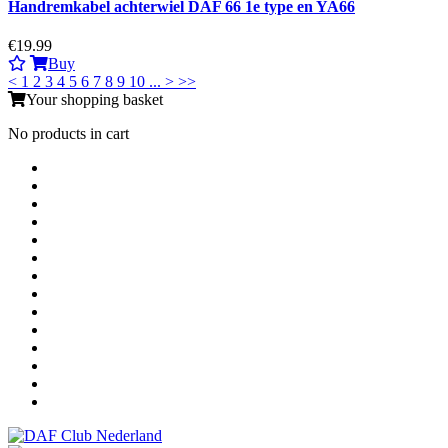
Handremkabel achterwiel DAF 66 1e type en YA66
€19.99
Buy
<
1
2
3
4
5
6
7
8
9
10
...
>
>>
Your shopping basket
No products in cart